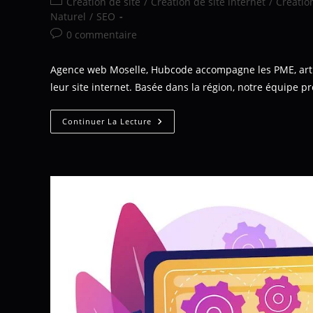
Création de site
/
Création de site internet
/
Création
Naturel
/
SEO
0 commentaire
Agence web Moselle, Hubcode accompagne les PME, artisan
leur site internet. Basée dans la région, notre équipe 
Continuer La Lecture