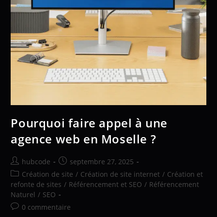
Pourquoi faire appel à une
agence web en Moselle ?
hubcode
septembre 27, 2025
Création de site
/
Création de site internet
/
Création et
refonte de sites
/
Référencement et SEO
/
Référencement
Naturel
/
SEO
0 commentaire