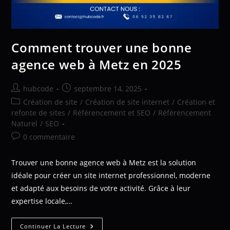
Comment trouver une bonne
agence web à Metz en 2025
hubcode
septembre 14, 2025
Création de site
/
Création de site internet
/
Création et
refonte de sites
/
Référencement et SEO
/
Référencement
Naturel
/
SEO
0 commentaire
Trouver une bonne agence web à Metz est la solution
idéale pour créer un site internet professionnel, moderne
et adapté aux besoins de votre activité. Grâce à leur
expertise locale,…
Continuer La Lecture