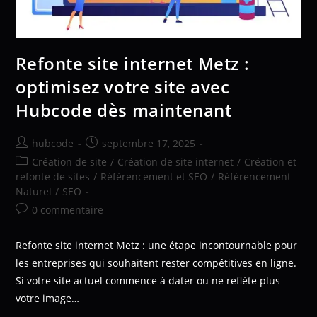
Refonte site internet Metz :
optimisez votre site avec
Hubcode dès maintenant
hubcode
septembre 17, 2025
Création de site
/
Création de site internet
/
Création et
refonte de sites
/
Référencement et SEO
/
Référencement
Naturel
/
SEO
0 commentaire
Refonte site internet Metz : une étape incontournable pour
les entreprises qui souhaitent rester compétitives en ligne.
Si votre site actuel commence à dater ou ne reflète plus
votre image…